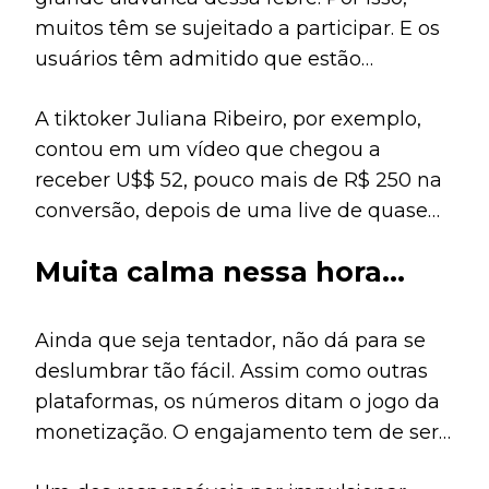
muitos têm se sujeitado a participar. E os
usuários têm admitido que estão
ganhando, sim, com as lives.
A tiktoker Juliana Ribeiro, por exemplo,
contou em um vídeo que chegou a
receber U$$ 52, pouco mais de R$ 250 na
conversão, depois de uma live de quase
três horas. Juliana disse que “
a
Muita calma nessa hora…
humilhação tá valendo a pena
“.
Ainda que seja tentador, não dá para se
deslumbrar tão fácil. Assim como outras
plataformas, os números ditam o jogo da
monetização. O engajamento tem de ser
alto nessas transmissões: Juliana, para se