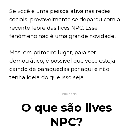
Se você é uma pessoa ativa nas redes
sociais, provavelmente se deparou com a
recente febre das lives NPC. Esse
fenômeno não é uma grande novidade,
mas chamou mais a atenção nas últimas
Mas, em primeiro lugar, para ser
semanas. Por algumas razões, como a
democrático, é possível que você esteja
atuação peculiar das pessoas durante as
caindo de paraquedas por aqui e não
transmissões e, claro, por ter se tornado
tenha ideia do que isso seja.
algo rentável a usuários.
Publicidade
O que são lives
NPC?