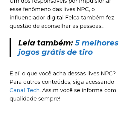
Um dos responsáveis por impulsionar
ter uma ideia, reuniu 74 mil visualizações,
esse fenômeno das lives NPC, o
210 compartilhamentos e 381 mil likes.
influenciador digital Felca também fez
questão de aconselhar as pessoas.
“
Imagino que muita gente está cogitando
Leia também:
5 melhores
largar o emprego para começar a fazer
jogos grátis de tiro
live no TikTok. Alinhem suas expectativas
para vocês não se frustrarem
“, comentou.
E aí, o que você acha dessas lives NPC?
Para outros conteúdos, siga acessando
Canal Tech
. Assim você se informa com
qualidade sempre!