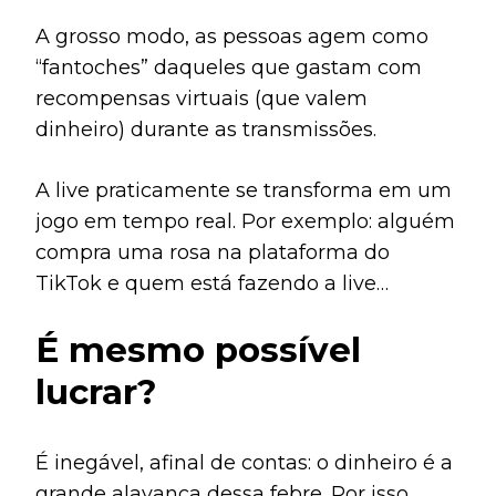
A grosso modo, as pessoas agem como
“fantoches” daqueles que gastam com
recompensas virtuais (que valem
dinheiro) durante as transmissões.
A live praticamente se transforma em um
jogo em tempo real. Por exemplo: alguém
compra uma rosa na plataforma do
TikTok e quem está fazendo a live
anuncia o nome da pessoa e agradece
É mesmo possível
pelo “mimo”.
lucrar?
É inegável, afinal de contas: o dinheiro é a
grande alavanca dessa febre. Por isso,