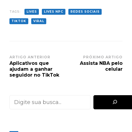
TAGS:
LIVES
LIVES NPC
REDES SOCIAIS
TIKTOK
VIRAL
Post
ARTIGO ANTERIOR
PRÓXIMO ARTIGO
Aplicativos que
Assista NBA pelo
Navigation
ajudam a ganhar
celular
seguidor no TikTok
Pesquisar
MAIS RECENTES