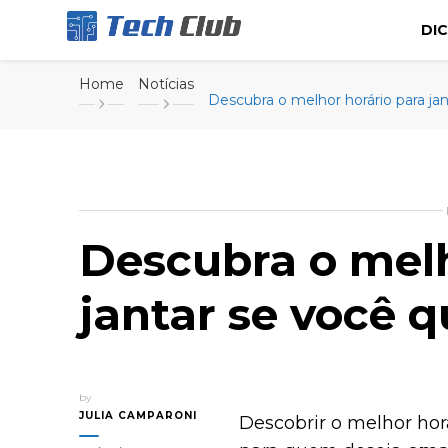
DI
Portal de tecnologia e entretenimento
Canal Tech
Home
Notícias
Descubra o melhor horário para ja
Descubra o melh
jantar se você 
by
JULIA CAMPARONI
Descobrir o melhor hor