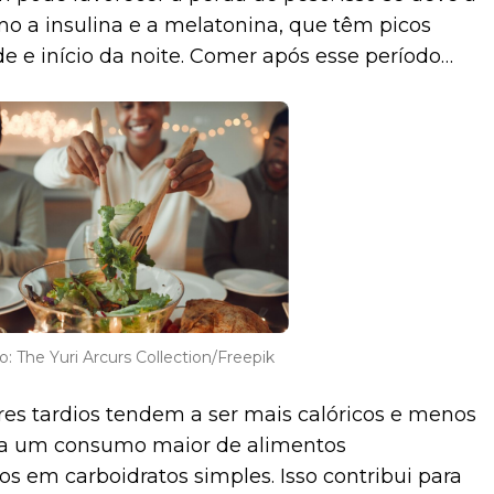
o a insulina e a melatonina, que têm picos
rde e início da noite. Comer após esse período
olongue atividades metabólicas em um momento
ar desacelerando.
o: The Yuri Arcurs Collection/Freepik
ares tardios tendem a ser mais calóricos e menos
a a um consumo maior de alimentos
os em carboidratos simples. Isso contribui para