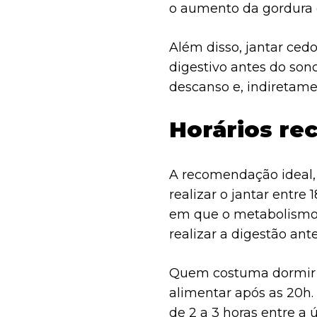
o aumento da gordura c
Além disso, jantar cedo
digestivo antes do son
descanso e, indiretame
Horários re
A recomendação ideal, 
realizar o jantar entre
em que o metabolismo 
realizar a digestão ant
Quem costuma dormir po
alimentar após as 20h.
de 2 a 3 horas entre a 