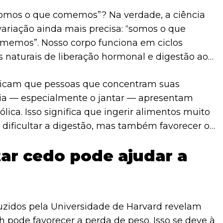
“somos o que comemos”? Na verdade, a ciência
riação ainda mais precisa: “somos o que
memos”. Nosso corpo funciona em ciclos
s naturais de liberação hormonal e digestão ao
ra desses ciclos pode prejudicar a queima de
dicam que pessoas que concentram suas
acúmulo de calorias como reserva.
 dia — especialmente o jantar — apresentam
lica. Isso significa que ingerir alimentos muito
dificultar a digestão, mas também favorecer o
tar cedo pode ajudar a
zidos pela Universidade de Harvard revelam
h pode favorecer a perda de peso. Isso se deve à