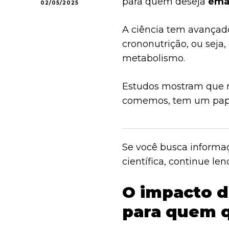
para quem deseja
ema
02/05/2025
A ciência tem avançad
crononutrição, ou seja,
metabolismo.
Estudos mostram que 
comemos, tem um pape
Se você busca informaç
científica, continue len
O impacto d
para quem 