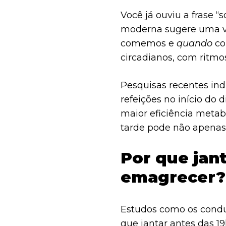
Você já ouviu a frase 
moderna sugere uma va
comemos e
quando
co
circadianos, com ritmo
longo do dia. Comer fo
Pesquisas recentes in
gordura e aumentar o 
refeições no início do
maior eficiência metabó
tarde pode não apenas 
ganho de peso.
Por que jan
emagrecer?
Estudos como os condu
que jantar antes das 19