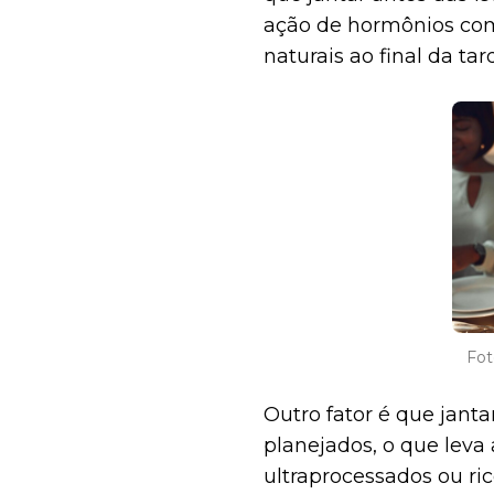
ação de hormônios com
naturais ao final da ta
exige que o corpo pr
em que ele deveria est
Fot
Outro fator é que jant
planejados, o que lev
ultraprocessados ou ric