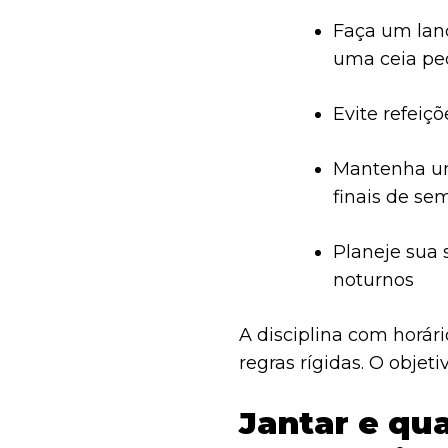
Faça um lanc
uma ceia pe
Evite refeiç
Mantenha um
finais de s
Planeje sua 
noturnos
A disciplina com horár
regras rígidas. O objeti
Jantar e qu